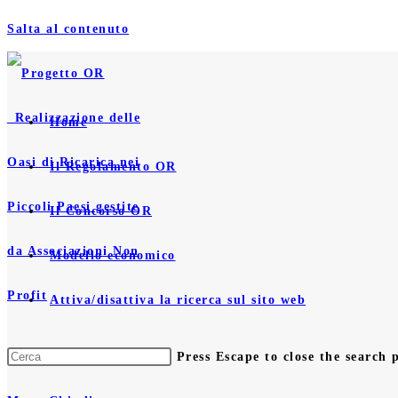
Salta al contenuto
Home
Il Regolamento OR
Il Concorso OR
Modello economico
Attiva/disattiva la ricerca sul sito web
Press Escape to close the search 