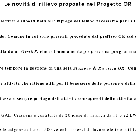
Le novità di rilievo proposte nel Progetto OR
elettrici è subordinata all’impiego del tempo necessario per la fr
del Comune in cui sono presenti preceduto dal prefisso OR (ad
tita da un
che autonomamente propone una programmazion
GestOR,
pro tempore la gestione di una sola
Con
Stazione di Ricarica OR
.
e attività che ritiene utili per il benessere delle persone e della
i essere sempre protagonisti attivi e consapevoli delle attività 
GAL. Ciascuna è costituita da 20 prese di ricarica da 11 o 22 kW 
e esigenze di circa 500 veicoli o mezzi di lavoro elettrici utilizz