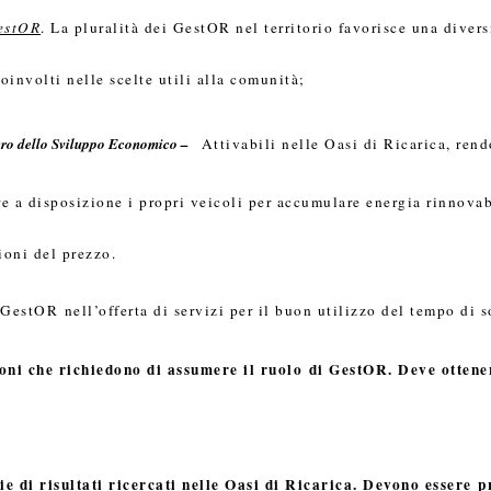
estOR
. La pluralità dei GestOR nel territorio favorisce una divers
involti nelle scelte utili alla comunità;
ero dello Sviluppo Economico –
Attivabili nelle Oasi di Ricarica, rendo
ere a disposizione i propri veicoli per accumulare energia rinnov
ioni del prezzo
.
i GestOR
nell’offerta di servizi per il buon utilizzo del tempo di s
ioni che richiedono di assumere il ruolo di GestOR. Deve ottene
ie di risultati ricercati nelle Oasi di Ricarica. Devono essere 