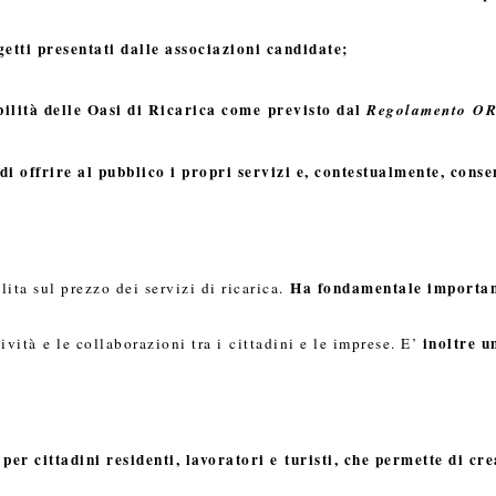
getti presentati dalle associazioni candidate;
bilità delle Oasi di Ricarica come previsto dal
Regolamento O
i offrire al pubblico i propri servizi e, contestualmente, conse
Ha fondamentale importan
ita sul prezzo dei servizi di ricarica.
inoltre u
tività
e le collaborazioni tra i
cittadini e le imprese. E’
er cittadini residenti, lavoratori e turisti, che permette di cre