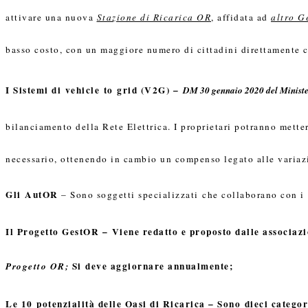
attivare una nuova
Stazione di Ricarica OR
, affidata ad
altro G
basso costo, con un maggiore numero di cittadini direttamente co
I Sistemi di
vehicle
to
grid (V2G) –
DM
30 gennaio 2020 del Minist
bilanciamento della Rete Elettrica. I proprietari potranno mett
necessario, ottenendo in cambio un compenso legato alle variaz
Gli AutOR
– Sono soggetti specializzati
che collaborano con 
Il Progetto GestOR
– Viene redatto e proposto dalle associaz
Si deve aggiornare annualmente;
Progetto OR;
Le 10 potenzialità delle Oasi di Ricarica –
Sono dieci categor