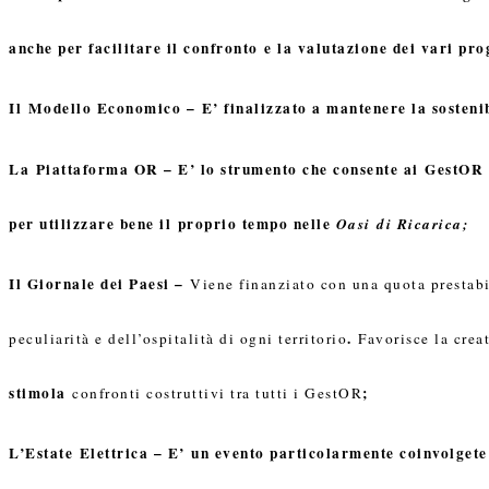
anche per facilitare il confronto e la valutazione dei vari pro
Il Modello Economico
– E’ finalizzato a mantenere la sosteni
La Piattaforma OR
–
E’ lo strumento che consente ai GestOR d
per utilizzare bene il proprio tempo nelle
Oasi di Ricarica;
Il Giornale dei Paesi
–
Viene finanziato con una quota prestabil
.
peculiarità e dell’ospitalità di ogni territorio
Favorisce la crea
stimola
;
confronti costruttivi tra tutti i GestOR
L’Estate Elettrica
–
E’ un evento particolarmente coinvolgete p