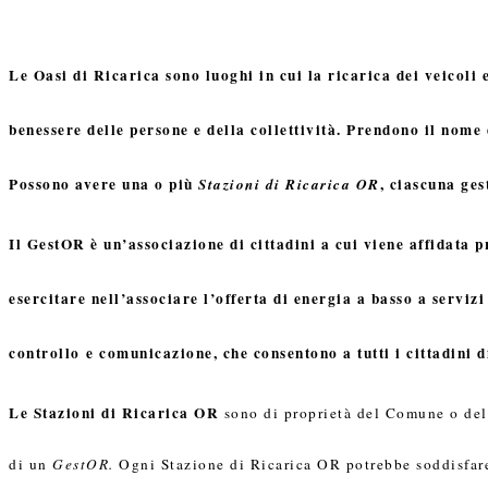
Le Oasi di Ricarica
sono luoghi in cui la ricarica dei veicoli 
benessere delle persone e della collettività. P
rendono il nome 
Possono avere una o più
, ciascuna ges
Stazioni di Ricarica OR
Il GestOR
è un’associazione di cittadini a cui viene affidata 
esercitare nell’associare l’offerta di energia a basso a servizi 
controllo
e comunicazione, che consentono a tutti i cittadini d
Le Stazioni di Ricarica OR
sono di proprietà del Comune o del 
di un
GestOR.
Ogni Stazione di Ricarica OR potrebbe soddisfare l